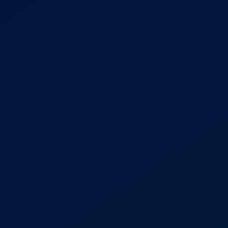
Fenomena bocoran pola gacor dan penggunaan teknologi
AI tidak hanya berpengaruh pada pemain individu, tetapi
juga memberikan dampak lebih luas pada industri game
online di Indonesia. Pertama, munculnya bocoran ini bisa
memicu keresahan mengenai integritas permainan,
terutama di kalangan pemain baru dan regulator yang
mengawasi jalannya permainan secara adil. Hal ini dapat
berimbas pada kepercayaan masyarakat terhadap
penyedia layanan game.
Kedua, dari sisi pengembang, fenomena ini memacu
inovasi teknologi lebih jauh agar sistem keamanan dan
fairness game terus ditingkatkan. Penggunaan AI bukan
hanya sebagai fitur embellishment tapi menjadi
kebutuhan primer agar dapat memenangkan persaingan
di pasar. Namun, pengembang juga harus memastikan
bahwa teknologi yang digunakan tidak menyebabkan
kesenjangan pengalaman pemain, sehingga tetap
menjaga loyalitas dan keberlanjutan bisnis.