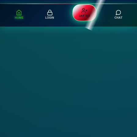
meningkatkan peluang kemenangan pemain secara
signifikan. Ditambah dengan teknologi AI yang
DAFTAR
mendukung fitur â€œanti rungkat,â€ permainan ini
HOME
LOGIN
CHAT
semakin menarik perhatian banyak orang. Namun, apa
sebenarnya yang dimaksud dengan bocoran pola gacor,
bagaimana teknologi AI di dalam game ini bekerja, serta
apa dampaknya terhadap pengalaman dan integritas
permainan? Artikel ini akan membahasnya secara
mendalam, memberi pandangan berimbang dari segi
teknis dan sosial.
Latar Belakang Permainan Mahjong
Ways Naga Emas dan Popularitas Slot
AI
Mahjong Ways Naga Emas adalah sebuah varian
permainan slot online yang menggabungkan tema