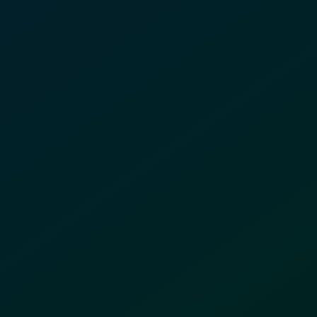
berdasarkan analisis teknis dan psikologis, klaim-klaim
tersebut perlu diletakkan dalam konteks yang
proporsional. Teknologi AI dalam game ini berperan
penting untuk menjaga keseimbangan sekaligus
menghadirkan pengalaman yang lebih menyenangkan,
meski tidak menjamin kemenangan pasti.
Pemain, pengembang, dan regulator harus memahami
batasan dan potensi teknologi ini secara bersama-sama.
Dengan literasi yang memadai dan sikap kritis, fenomena
bocoran pola gacor bisa menjadi bahan evaluasi dan
pembelajaran, bukan sekadar mitos yang menyesatkan.
Ke depan, transparansi dan inovasi dalam ekosistem
game online akan menjadi kunci penting untuk
menumbuhkan industri ini secara berkelanjutan dan
bertanggung jawab.
$