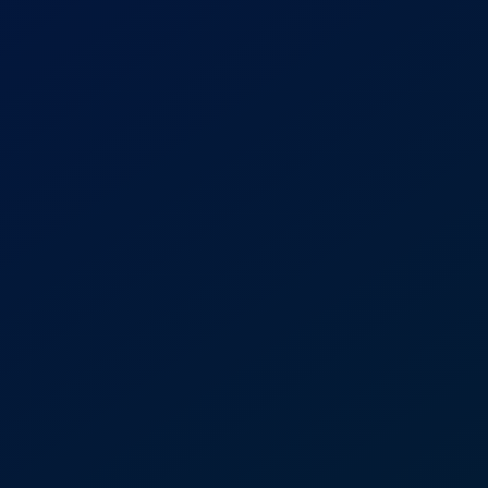
Analisis Tren Penggunaan AI dalam
Game Slot: Peluang dan Tantangan
Penerapan AI dalam game slot seperti Mahjong Ways
Naga Emas mencerminkan tren global di industri gaming
yang mulai menggabungkan teknologi canggih untuk
meningkatkan pengalaman pengguna. AI dapat
menyediakan fungsi adaptif, misalnya menyesuaikan
tingkat kesulitan sesuai dengan kemampuan pemain,
memberikan rekomendasi strategi, serta menganalisis
pola perilaku pengguna untuk pencegahan kecanduan.
Namun, tantangan utama tetap pada aspek transparansi
dan kepercayaan. Ketika AI bekerja di balik layar, sulit
bagi pemain untuk memahami apakah sistem tersebut
benar-benar fair ataukah menguntungkan salah satu
pihak. Oleh karena itu, pengatur industri game perlu